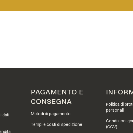
 pagina
PAGAMENTO E
INFOR
CONSEGNA
Politica di pro
personali
Metodi di pagamento
i dati
Condizioni gen
Tempi e costi di spedizione
(CGV)
endita