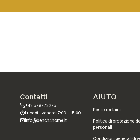
Menu a piè di
Contatti
AIUTO
+48 579773275
Resi e reclami
Lunedì - venerdì 7:00 - 15:00
info@bench4home.it
Politica di protezione de
personali
Condizioni generali di v