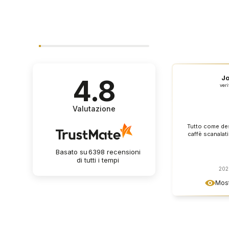
J
4.8
veri
Valutazione
Tutto come desc
caffè scanalati
Basato su
6398
recensioni
di tutti i tempi
202
Most