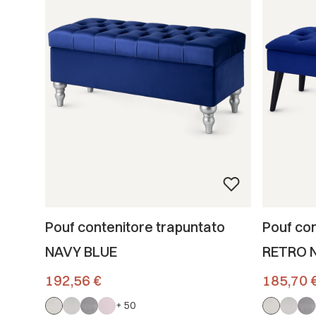
Pouf contenitore trapuntato
Pouf con
NAVY BLUE
RETRO 
Prezzo
Prezzo pr
192,56 €
185,70 
+ 50