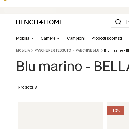
Acquista ora, paga tra 30 giorni con Klarna
mobilia
camere
campioni
prodotti scontati
MOBILIA
PANCHE PER TESSUTO
PANCHINE BLU
Blu marino - 
Blu marino - BELL
Prodotti: 3
-10%