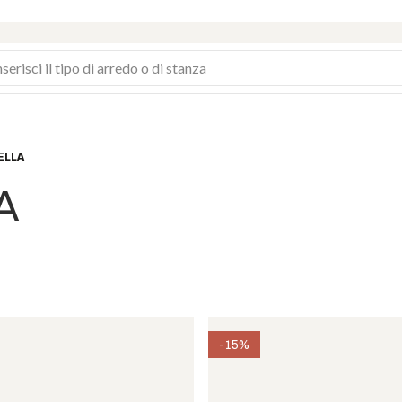
BELLA
A
-15%