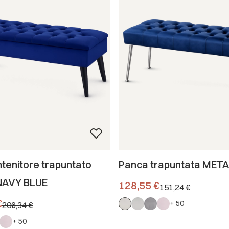
tenitore trapuntato
Panca trapuntata MET
NAVY BLUE
Prezzo promozionale
128,55 €
151,24 €
omozionale
€
+ 50
206,34 €
+ 50