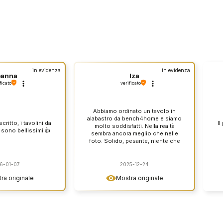
in evidenza
in evidenza
oanna
Iza
ficato
verificato
Abbiamo ordinato un tavolo in
alabastro da bench4home e siamo
ritto, i tavolini da
Il
molto soddisfatti. Nella realtà
 sono bellissimi 👍
sembra ancora meglio che nelle
foto. Solido, pesante, niente che
vacilla, e il piano del tavolo sembra
davvero elegante. Si può vedere
che è un mobile decente
6-01-07
2025-12-24
realizzato con attenzione ai
ra originale
Mostra originale
dettagli. Il contatto con il negozio
è stato ottimo, tutto è andato
liscio e come concordato. Lo
consiglio con la coscienza
tranquilla.