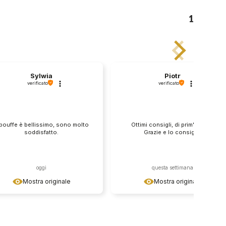
1
Sylwia
Piotr
verificato
verificato
 pouffe è bellissimo, sono molto
Ottimi consigli, di prim'ordine!
soddisfatto.
Grazie e lo consiglio
oggi
questa settimana
Mostra originale
Mostra originale