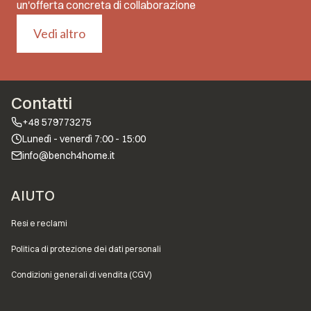
un'offerta concreta di collaborazione
Vedi altro
Contatti
+48 579773275
Lunedì - venerdì 7:00 - 15:00
info@bench4home.it
Menu a piè di pagina
AIUTO
Resi e reclami
Politica di protezione dei dati personali
Condizioni generali di vendita (CGV)