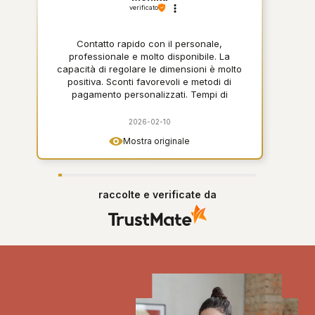
verificato
Contatto rapido con il personale,
professionale e molto disponibile. La
capacità di regolare le dimensioni è molto
positiva. Sconti favorevoli e metodi di
pagamento personalizzati. Tempi di
consegna brevi e confezionati alla
perfezione. Qualità del prodotto molto
2026-02-10
buona, design moderno. Lo👍️ consiglio
Mostra originale
vivamente
raccolte e verificate da