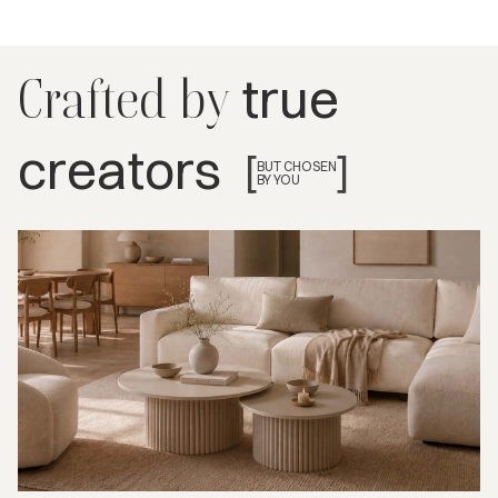
true
Crafted by
creators
[
]
BUT CHOSEN
BY YOU