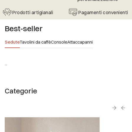
Prodotti artigianali
Pagamenti convenienti
Best-seller
Sedute
Tavolini da caffè
Console
Attaccapanni
...
Categorie