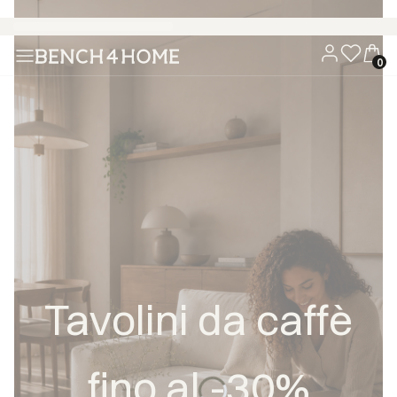
Acquista ora, paga tra 30 giorni con Klarna
Tavolini da caffè
fino al -30%