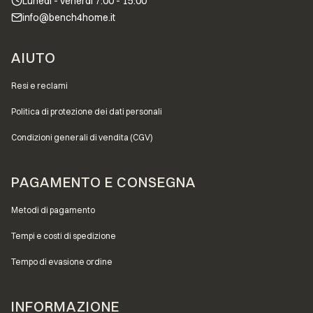
Lunedì - venerdì 7:00 - 15:00
info@bench4home.it
Menu a piè di pagina
AIUTO
Resi e reclami
Politica di protezione dei dati personali
Condizioni generali di vendita (CGV)
PAGAMENTO E CONSEGNA
Metodi di pagamento
Tempi e costi di spedizione
Tempo di evasione ordine
INFORMAZIONE