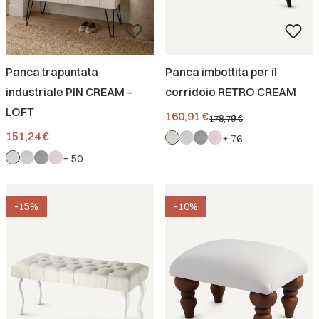
Panca trapuntata
Panca imbottita per il
industriale PIN CREAM –
corridoio RETRO CREAM
LOFT
Prezzo promozionale
160,91 €
178,79 €
Prezzo
151,24 €
+ 76
+ 50
-15%
-10%