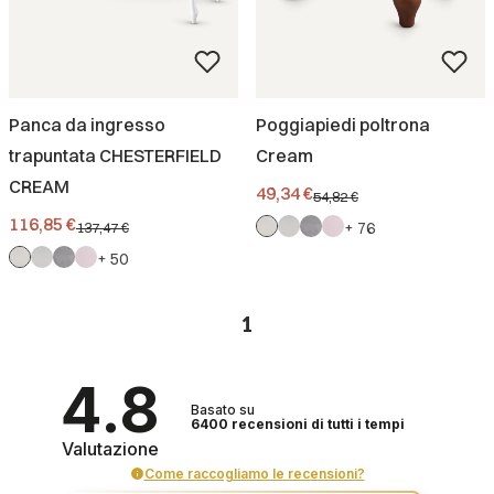
Panca da ingresso
Poggiapiedi poltrona
trapuntata CHESTERFIELD
Cream
CREAM
Prezzo promozionale
49,34 €
54,82 €
Prezzo promozionale
116,85 €
137,47 €
+ 76
+ 50
1
4.8
Basato su
6400
recensioni
di tutti i tempi
Valutazione
Come raccogliamo le recensioni?