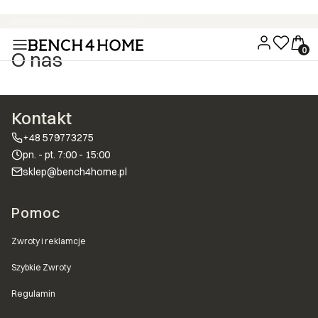
Wygodne zakupy bez dodatkowych kosztów - 15 rat 0% z PayU
O nas
Kontakt
+48 579773275
pn. - pt. 7:00 - 15:00
sklep@bench4home.pl
Linki w stopce
Pomoc
Zwroty i reklamcje
Szybkie Zwroty
Regulamin