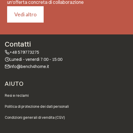
un'offerta concreta di collaborazione
Vedi altro
Contatti
+48 579773275
Lunedì - venerdì 7:00 - 15:00
info@bench4home.it
Menu a piè di pagina
AIUTO
Resi e reclami
Politica di protezione dei dati personali
Condizioni generali di vendita (CGV)