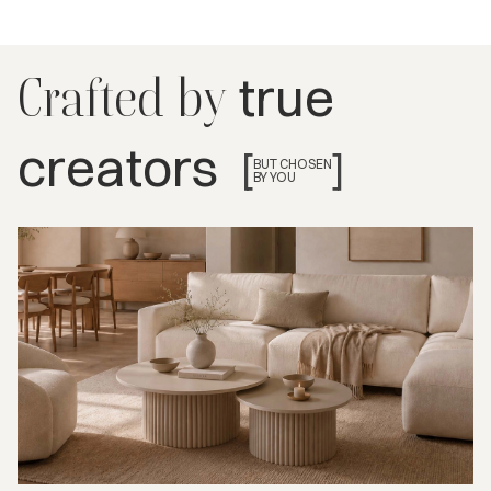
true
Crafted by
creators
[
]
BUT CHOSEN
BY YOU