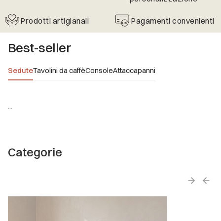
Prodotti artigianali
Pagamenti convenienti
Best-seller
Sedute
Tavolini da caffè
Console
Attaccapanni
...
Categorie