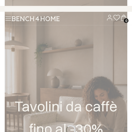
Acquista ora, paga tra 30 giorni con Klarna
Tavolini da caffè
fino al -30%