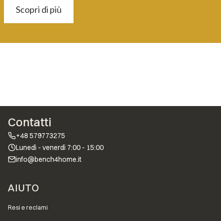
Scopri di più
Contatti
+48 579773275
Lunedì - venerdì 7:00 - 15:00
info@bench4home.it
Menu a piè di pagina
AIUTO
Resi e reclami