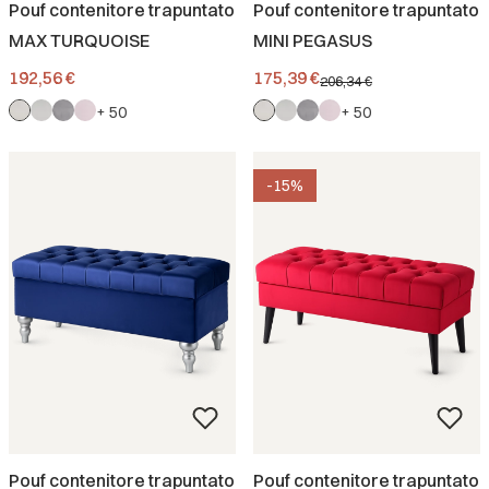
Pouf contenitore trapuntato
Pouf contenitore trapuntato
MAX TURQUOISE
MINI PEGASUS
Prezzo
Prezzo promozionale
192,56 €
175,39 €
206,34 €
+ 50
+ 50
-15%
Pouf contenitore trapuntato
Pouf contenitore trapuntato