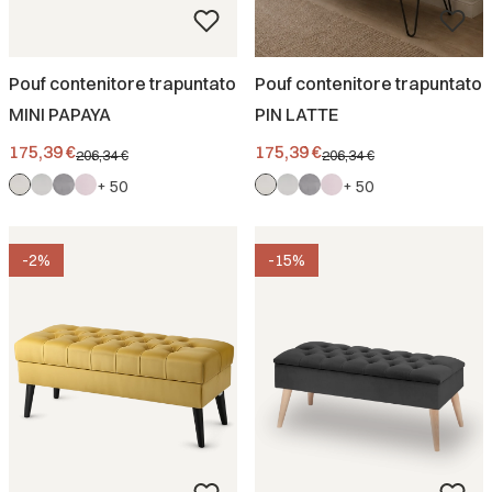
Pouf contenitore trapuntato
Pouf contenitore trapuntato
MINI PAPAYA
PIN LATTE
Prezzo promozionale
Prezzo promozionale
175,39 €
175,39 €
206,34 €
206,34 €
+ 50
+ 50
-2%
-15%