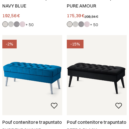
NAVY BLUE
PURE AMOUR
Prezzo
Prezzo promozionale
192,56 €
175,39 €
206,34 €
+ 50
+ 50
-2%
-15%
Pouf contenitore trapuntato
Pouf contenitore trapuntato