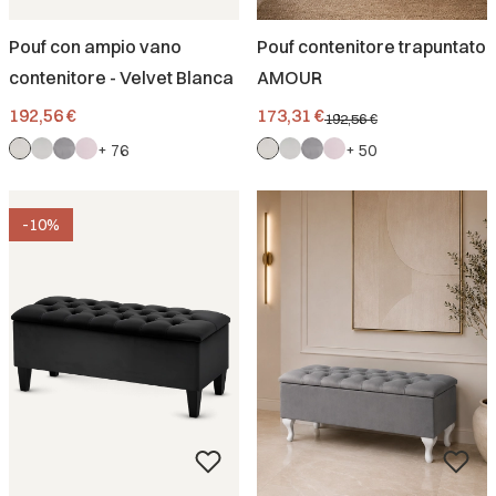
Pouf con ampio vano
Pouf contenitore trapuntato
contenitore - Velvet Blanca
AMOUR
Prezzo
Prezzo promozionale
192,56 €
173,31 €
192,56 €
+ 76
+ 50
-10%