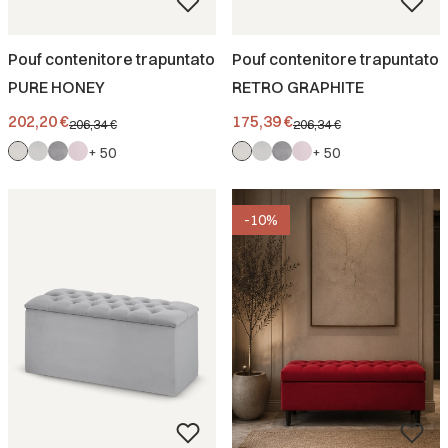
Pouf contenitore trapuntato
Pouf contenitore trapuntato
PURE HONEY
RETRO GRAPHITE
Prezzo promozionale
Prezzo promozionale
202,20 €
175,39 €
206,34 €
206,34 €
+ 50
+ 50
-10%