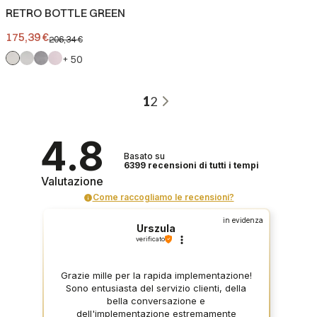
RETRO BOTTLE GREEN
Prezzo promozionale
175,39 €
206,34 €
+ 50
1
2
4.8
Basato su
6399
recensioni
di tutti i tempi
Valutazione
Come raccogliamo le recensioni?
in evidenza
Urszula
verificato
Grazie mille per la rapida implementazione!
Sono entusiasta del servizio clienti, della
bella conversazione e
dell'implementazione estremamente