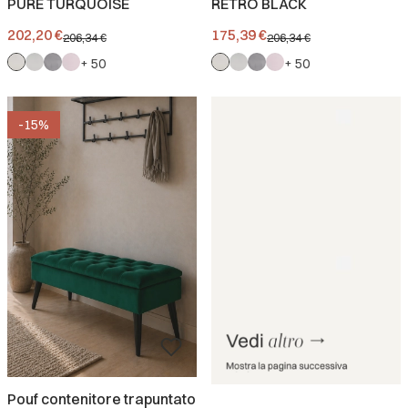
PURE TURQUOISE
RETRO BLACK
Prezzo promozionale
Prezzo promozionale
202,20 €
175,39 €
206,34 €
206,34 €
+ 50
+ 50
-15%
Pouf contenitore trapuntato