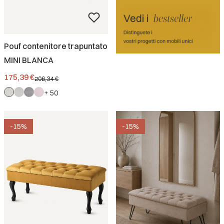
Pouf contenitore trapuntato
MINI BLANCA
Prezzo promozionale
175,39 €
206,34 €
+ 50
-15%
-15%