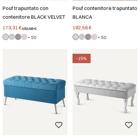
Pouf trapuntato con
Pouf contenitore trapuntato
contenitore BLACK VELVET
BLANCA
Prezzo promozionale
Prezzo
173,31 €
192,56 €
192,56 €
+ 50
+ 50
-15%