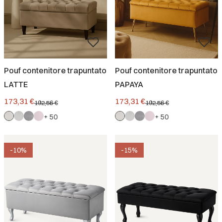
Pouf contenitore trapuntato
Pouf contenitore trapuntato
LATTE
PAPAYA
Prezzo promozionale
Prezzo promozionale
173,31 €
173,31 €
192,56 €
192,56 €
+ 50
+ 50
-10%
-15%