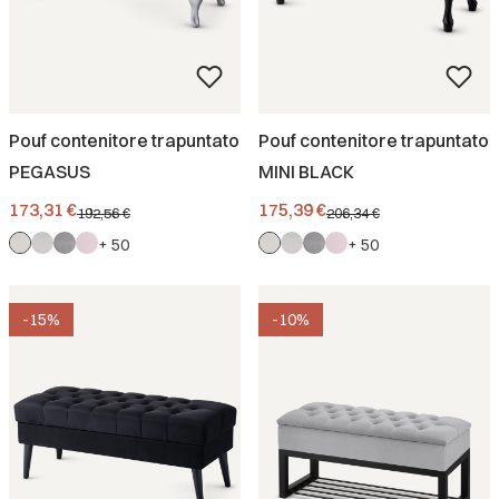
Pouf contenitore trapuntato
Pouf contenitore trapuntato
PEGASUS
MINI BLACK
Prezzo promozionale
Prezzo promozionale
173,31 €
175,39 €
192,56 €
206,34 €
+ 50
+ 50
-15%
-10%