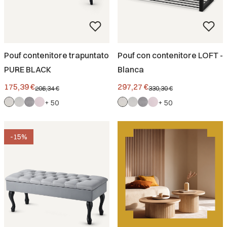
Pouf contenitore trapuntato
Pouf con contenitore LOFT -
PURE BLACK
Blanca
Prezzo promozionale
Prezzo promozionale
175,39 €
297,27 €
206,34 €
330,30 €
+ 50
+ 50
-15%