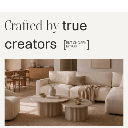
true
Crafted by
creators
[
]
BUT CHOSEN
BY YOU