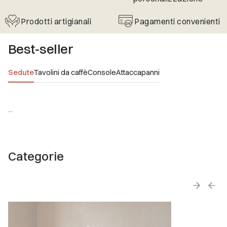
Prodotti artigianali
Pagamenti convenienti
Best-seller
Sedute
Tavolini da caffè
Console
Attaccapanni
...
Categorie