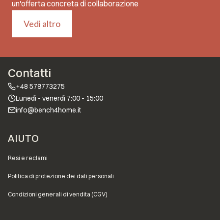
un'offerta concreta di collaborazione
Vedi altro
Contatti
+48 579773275
Lunedì - venerdì 7:00 - 15:00
info@bench4home.it
Menu a piè di pagina
AIUTO
Resi e reclami
Politica di protezione dei dati personali
Condizioni generali di vendita (CGV)