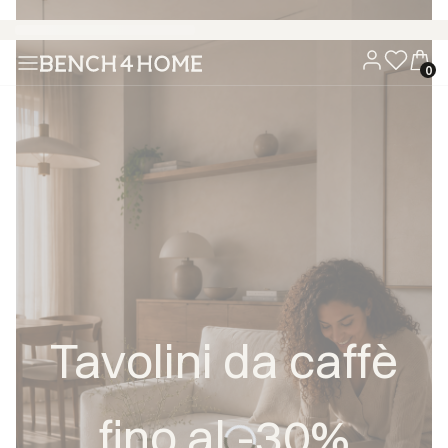
Acquista ora, paga tra 30 giorni con Klarna
Tavolini da caffè
fino al -30%